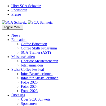
Über SCA Schweiz
Sponsoren
Presse
Toggle Menu
News
Education
Coffee Education
Coffee Skills Programm
SCA-Trainer (AST)
Meisterschaften
Über die Meisterschaften
Jetzt anmelden
Swiss Coffee Festival
Infos Besucher:innen
Infos für Aussteller:innen
Fotos 2025
Fotos 2024
Fotos 2023
Über uns
Über SCA Schweiz
Sponsoren