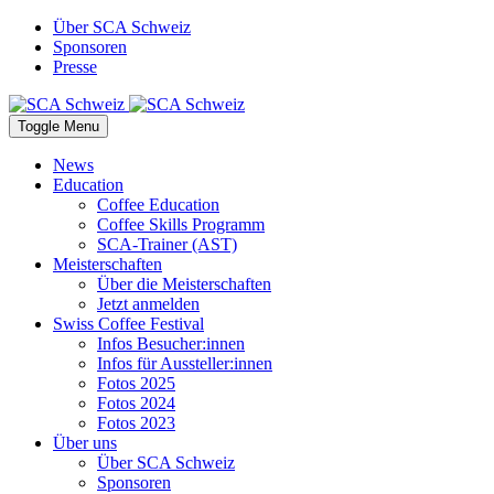
Über SCA Schweiz
Sponsoren
Presse
Toggle Menu
News
Education
Coffee Education
Coffee Skills Programm
SCA-Trainer (AST)
Meisterschaften
Über die Meisterschaften
Jetzt anmelden
Swiss Coffee Festival
Infos Besucher:innen
Infos für Aussteller:innen
Fotos 2025
Fotos 2024
Fotos 2023
Über uns
Über SCA Schweiz
Sponsoren