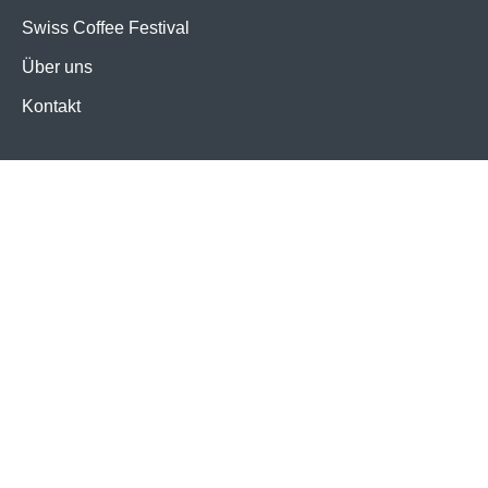
Swiss Coffee Festival
Über uns
Kontakt
Presse
Mitglied werden
Kontakt
Impressum
Datenschutz
#makecoffeebetter
© 2026 SCA Schweiz
Site by Soda Studios